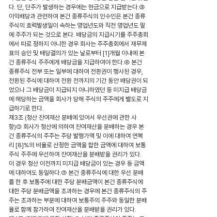
다. 단, 단주가 발생하는 경우에는 현금으로 지급받는다.③ 
이익배당과 관련하여 본건 종류주식의 인수인은 본건 종류
주식의 효력발생일이 속하는 영업년도와 직전 영업년도 말
에 주주가 되는 것으로 본다. 배당금의 지급시기를 주주총회
에서 따로 정하지 아니한 경우 회사는 주주총회에서 재무제
표의 승인 및 배당결의가 있는 날로부터 [1]개월 이내에 본
건 종류주식 주주에게 배당금을 지급하여야 한다.④ 본건 
종류주식 전부 또는 일부에 대하여 전환권이 행사된 경우, 
전환된 주식에 대하여 전환 전까지의 기간 동안 배당권이 되
었으나 그 배당금이 지급되지 아니하였던 등 미지급 배당금
에 해당하는 금액을 회사가 당해 주식의 주주에게 별도로 지
급하기로 한다.
제3조 (청산 잔여재산 분배에 있어서 우선권에 관한 사
항)① 회사가 청산에 의하여 잔여재산을 분배하는 경우 본
건 종류주식의 주주는 주당 발행가액 및 이에 대하여 연복
리 [8]%의 비율로 산정한 금액을 합한 금액에 대하여 보통
주식 주주에 우선하여 잔여재산을 분배받을 권리가 있다. 
이 경우 청산 이전까지 미지급 배당금이 있는 경우 등 금액
에 대하여도 동일하다.② 본건 종류주식에 대한 우선 분배
를 한 후 보통주에 대한 주당 분배금액이 본건 종류주식에 
대한 주당 분배금액을 초과하는 경우에 본건 종류주식의 주
주는 초과하는 부분에 대하여 보통주의 주주와 동일한 분배
율로 함께 참가하여 잔여재산을 분배받을 권리가 있다.