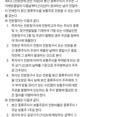
제4조 (전환권에 관한 사항)① 본건 종류주식의 주주는 그 
거래완결일의 다음날부터 [10]년이 경과하는 날의 전일까
지 언제든지 본건 종류주식을 보통주로 전환할 수 있는 권리
를 갖는다.
② 전환절차는 다음과 같다.
투자자는 전환청구서에 전환하고자 하는 주식의 종류 
및 수, 청구연월일을 기재하여 기명 또는 서명날인한 
전환청구서 2통 및 주권이 발행된 경우 주권을 첨부하
여 회사에 제출한다.
전환은 투자자가 전환의 전환청구서 또는 전환될 본
건 종류주식의 주권이 제출된 날짜의 영업시간 종료 
직전에 그 효력이 발생하는 것으로 본다.
투자자가 전환에 의하여 보통주식을 부여받게 되는 경
우 상기 (2)호의 날짜를 기준으로 주주명부상의 주주
로 간주된다.
회사는 전환청구서 또는 전환될 본건 종류주식의 주권
을 인도받은 즉시 당해 본건 종류주식의 주주에게 그
가 부여 받을 권리가 있는 수만큼의 보통주식에 대한 
주권을 발행하여 인도하는 등 주식 발행에 필요한 모
든 절차를 이행하여야 한다.
③ 전환비율은 다음과 같다.
본건 종류주식이 보통주로의 전환비율은 종류주식 1
주당 보통주 1주로 한다.
회사의 IPO 공모가가 [70]%에 해당하는 금액이 그 