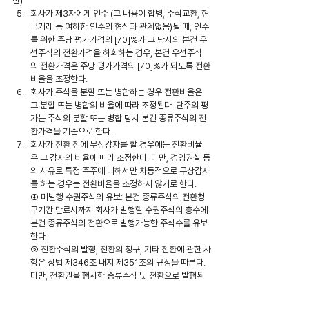
한)
회사가 제3자에게 인수 (그 내용이 합병, 주식교환, 현
금거래 등 여하한 인수의 형식과 관계없음)될 때, 인수
를 위한 주당 평가가격의 [70]%가 그 당시의 본건 우
선주식의 전환가격을 하회하는 경우, 본건 우선주식
의 전환가격은 주당 평가가격의 [70]%가 되도록 전환
비율을 조정한다.
회사가 주식을 분할 또는 병합하는 경우 전환비율은 
그 분할 또는 병합의 비율에 따라 조정된다. 단주의 평
가는 주식의 분할 또는 병합 당시 본건 종류주식의 전
환가격을 기준으로 한다.
회사가 전환 전에 무상감자를 할 경우에는 전환비율
은 그 감자의 비율에 따라 조정한다. 다만, 경영권실 등
의 사유로 특정 주주에 대해서만 차등적으로 무상감자
를 하는 경우는 전환비율을 조정하지 않기로 한다.
④ 미발행 수권주식의 유보: 본건 종류주식의 전환청
구기간 만료시까지 회사가 발행할 수권주식의 총수에 
본건 종류주식의 전환으로 발행가능한 주식수를 유보
한다.
⑤ 전환주식의 발행, 전환의 청구, 기타 전환에 관한 사
항은 상법 제346조 내지 제351조의 규정을 따른다. 
다만, 전환권을 행사한 종류주식 및 전환으로 발행된 
신주의 배당에 관하여는 그 청구한 때가 속하는 영업
연도의 직전 영업연도 말에 전환된 것으로 본다.