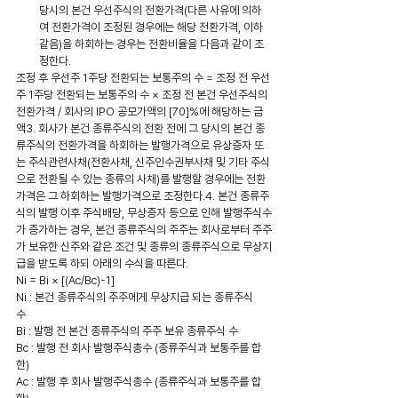
당시의 본건 우선주식의 전환가격(다른 사유에 의하
여 전환가격이 조정된 경우에는 해당 전환가격, 이하 
같음)을 하회하는 경우는 전환비율을 다음과 같이 조
정한다.
조정 후 우선주 1주당 전환되는 보통주의 수 = 조정 전 우선
주 1주당 전환되는 보통주의 수 × 조정 전 본건 우선주식의 
전환가격 / 회사의 IPO 공모가액의 [70]%에 해당하는 금
액3. 회사가 본건 종류주식의 전환 전에 그 당시의 본건 종
류주식의 전환가격을 하회하는 발행가격으로 유상증자 또
는 주식관련사채(전환사채, 신주인수권부사채 및 기타 주식
으로 전환될 수 있는 종류의 사채)를 발행할 경우에는 전환
가격은 그 하회하는 발행가격으로 조정한다.4. 본건 종류주
식의 발행 이후 주식배당, 무상증자 등으로 인해 발행주식수
가 증가하는 경우, 본건 종류주식의 주주는 회사로부터 주주
가 보유한 신주와 같은 조건 및 종류의 종류주식으로 무상지
급을 받도록 하되 아래의 수식을 따른다.
Ni = Bi × [(Ac/Bc)-1]
Ni : 본건 종류주식의 주주에게 무상지급 되는 종류주식
수　　
Bi : 발행 전 본건 종류주식의 주주 보유 종류주식 수　　
Bc : 발행 전 회사 발행주식총수 (종류주식과 보통주를 합
한)　　
Ac : 발행 후 회사 발행주식총수 (종류주식과 보통주를 합