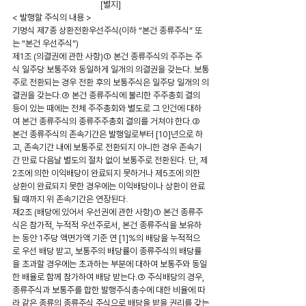
[별지]
< 발행할 주식의 내용 >
기명식 제7종 상환전환우선주식(이하 “본건 종류주식” 또
는 “본건 우선주식”)
제1조 (의결권에 관한 사항)① 본건 종류주식의 주주는 주
식 일주당 보통주와 동일하게 일개의 의결권을 갖는다. 보통
주로 전환되는 경우 전환 후의 보통주식은 일주당 일개의 의
결권을 갖는다.② 본건 종류주식에 불리한 주주총회 결의 
등이 있는 때에는 전체 주주총회와 별도로 그 안건에 대하
여 본건 종류주식의 종류주주총회 결의를 거쳐야 한다.③ 
본건 종류주식의 존속기간은 발행일로부터 [10]년으로 하
고, 존속기간 내에 보통주로 전환되지 아니한 경우 존속기
간 만료 다음날 별도의 절차 없이 보통주로 전환된다. 단, 제
2조에 의한 이익배당이 완료되지 못하거나 제5조에 의한 
상환이 완료되지 못한 경우에는 이익배당이나 상환이 완료
될 때까지 위 존속기간은 연장된다.
제2조 (배당에 있어서 우선권에 관한 사항)① 본건 종류주
식은 참가적, 누적적 우선주로서, 본건 종류주식을 보유하
는 동안 1주당 액면가액 기준 연 [1]%의 배당을 누적적으
로 우선 배당 받고, 보통주의 배당률이 종류주식의 배당률
을 초과할 경우에는 초과하는 부분에 대하여 보통주와 동일
한 배율로 함께 참가하여 배당 받는다.② 주식배당의 경우, 
종류주식과 보통주를 합한 발행주식총수에 대한 비율에 따
라 같은 종류의 종류주식 주식으로 배당을 받을 권리를 갖는